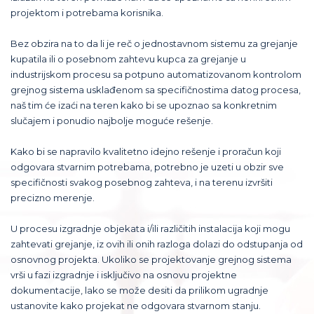
projektom i potrebama korisnika.
Bez obzira na to da li je reč o jednostavnom sistemu za grejanje
kupatila ili o posebnom zahtevu kupca za grejanje u
industrijskom procesu sa potpuno automatizovanom kontrolom
grejnog sistema usklađenom sa specifičnostima datog procesa,
naš tim će izaći na teren kako bi se upoznao sa konkretnim
slučajem i ponudio najbolje moguće rešenje.
Kako bi se napravilo kvalitetno idejno rešenje i proračun koji
odgovara stvarnim potrebama, potrebno je uzeti u obzir sve
specifičnosti svakog posebnog zahteva, i na terenu izvršiti
precizno merenje.
U procesu izgradnje objekata i/ili različitih instalacija koji mogu
zahtevati grejanje, iz ovih ili onih razloga dolazi do odstupanja od
osnovnog projekta. Ukoliko se projektovanje grejnog sistema
vrši u fazi izgradnje i isključivo na osnovu projektne
dokumentacije, lako se može desiti da prilikom ugradnje
ustanovite kako projekat ne odgovara stvarnom stanju.