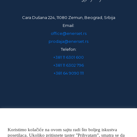
Cara Dušana 224, 11080 Zemun, Beograd, Srbija
Email:
office@enerset.rs
prodaja@enerset.rs
Telefon:
+381 11 6301 600
+381 11 6302 796
+381 64 9090 111
Koristimo kolačiće na ovom sajtu radi što boljeg iskustva
posetilaca. Ukoliko pritisnete taster "Prihvatam", smatra se da
Politika privatnosti