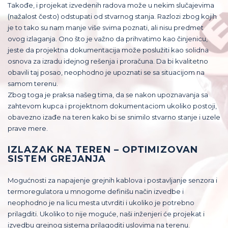
Takođe, i projekat izvedenih radova može u nekim slučajevima
(nažalost često) odstupati od stvarnog stanja. Razlozi zbog kojih
je to tako su nam manje više svima poznati, ali nisu predmet
ovog izlaganja. Ono što je važno da prihvatimo kao činjenicu,
jeste da projektna dokumentacija može poslužiti kao solidna
osnova za izradu idejnog rešenja i proračuna. Da bi kvalitetno
obavili taj posao, neophodno je upoznati se sa situacijom na
samom terenu.
Zbog toga je praksa našeg tima, da se nakon upoznavanja sa
zahtevom kupca i projektnom dokumentaciom ukoliko postoji,
obavezno izađe na teren kako bi se snimilo stvarno stanje i uzele
prave mere.
IZLAZAK NA TEREN – OPTIMIZOVAN
SISTEM GREJANJA
Mogućnosti za napajenje grejnih kablova i postavljanje senzora i
termoregulatora u mnogome definišu način izvedbe i
neophodno je na licu mesta utvrditi i ukoliko je potrebno
prilagditi. Ukoliko to nije moguće, naši inženjeri će projekat i
izvedbu grejnog sistema prilagoditi uslovima na terenu.