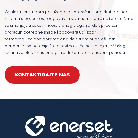
Ovakvim pristupom postižemo da proračun i projekat grejnog
sistema u potpunosti odgovaraju stvarnom stanju na terenu čime
se smanjuju troškovi investicionog ulaganja, dok precizan
proračun potrebne snage i odgovarajući izbor
termoregulacione opreme čine da sistem bude efikasniji u
periodu eksploatacije što direktno utiče na smanjenje Vašeg
računa za električnu energiju u dužem vremenskom periodu.
KONTAKTIRAJTE NAS