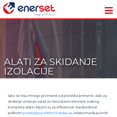
ALATI ZA SKIDANJE
IZOLACIJE
Iako se nisu mnogo promenili od početka primene, alati za
skidanje izolacije ostali su neizostavni element svakog
kompleta alata i ključni su za efikasnost i bezbednost
prilikom
postavljanja elektroinstalacija
, telekomunikacionih