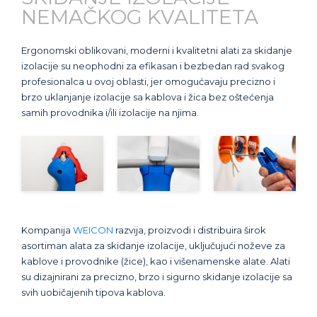
NEMAČKOG KVALITETA
Ergonomski oblikovani, moderni i kvalitetni alati za skidanje
izolacije su neophodni za efikasan i bezbedan rad svakog
profesionalca u ovoj oblasti, jer omogućavaju precizno i
brzo uklanjanje izolacije sa kablova i žica bez oštećenja
samih provodnika i/ili izolacije na njima.
Kompanija
WEICON
razvija, proizvodi i distribuira širok
asortiman alata za skidanje izolacije, uključujući noževe za
kablove i provodnike (žice), kao i višenamenske alate. Alati
su dizajnirani za precizno, brzo i sigurno skidanje izolacije sa
svih uobičajenih tipova kablova.