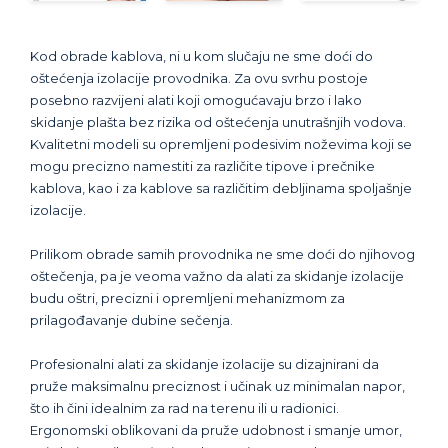
Kod obrade kablova, ni u kom slučaju ne sme doći do
oštećenja izolacije provodnika. Za ovu svrhu postoje
posebno razvijeni alati koji omogućavaju brzo i lako
skidanje plašta bez rizika od oštećenja unutrašnjih vodova.
Kvalitetni modeli su opremljeni podesivim noževima koji se
mogu precizno namestiti za različite tipove i prečnike
kablova, kao i za kablove sa različitim debljinama spoljašnje
izolacije.
Prilikom obrade samih provodnika ne sme doći do njihovog
oštečenja, pa je veoma važno da alati za skidanje izolacije
budu oštri, precizni i opremljeni mehanizmom za
prilagođavanje dubine sečenja.
Profesionalni alati za skidanje izolacije su dizajnirani da
pruže maksimalnu preciznost i učinak uz minimalan napor,
što ih čini idealnim za rad na terenu ili u radionici.
Ergonomski oblikovani da pruže udobnost i smanje umor,