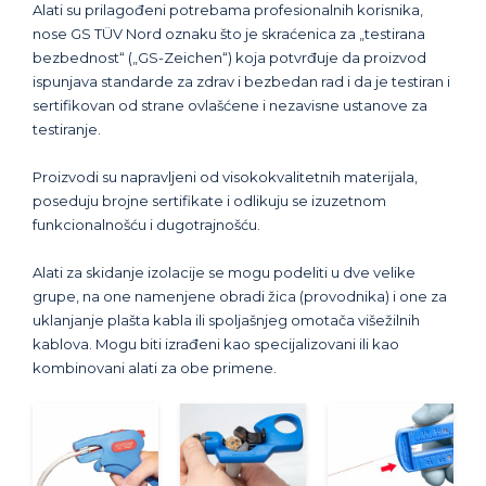
Alati su prilagođeni potrebama profesionalnih korisnika,
nose GS TÜV Nord oznaku što je skraćenica za „testirana
bezbednost“ („GS-Zeichen“) koja potvrđuje da proizvod
ispunjava standarde za zdrav i bezbedan rad i da je testiran i
sertifikovan od strane ovlašćene i nezavisne ustanove za
testiranje.
Proizvodi su napravljeni od visokokvalitetnih materijala,
poseduju brojne sertifikate i odlikuju se izuzetnom
funkcionalnošću i dugotrajnošću.
Alati za skidanje izolacije se mogu podeliti u dve velike
grupe, na one namenjene obradi žica (provodnika) i one za
uklanjanje plašta kabla ili spoljašnjeg omotača višežilnih
kablova. Mogu biti izrađeni kao specijalizovani ili kao
kombinovani alati za obe primene.