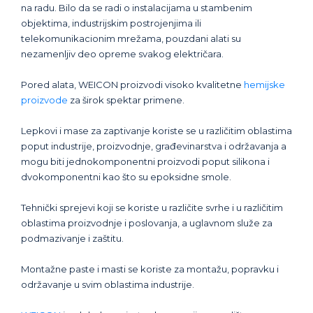
na radu. Bilo da se radi o instalacijama u stambenim
objektima, industrijskim postrojenjima ili
telekomunikacionim mrežama, pouzdani alati su
nezamenljiv deo opreme svakog električara.
Pored alata, WEICON proizvodi visoko kvalitetne
hemijske
proizvode
za širok spektar primene.
Lepkovi i mase za zaptivanje koriste se u različitim oblastima
poput industrije, proizvodnje, građevinarstva i održavanja a
mogu biti jednokomponentni proizvodi poput silikona i
dvokomponentni kao što su epoksidne smole.
Tehnički sprejevi koji se koriste u različite svrhe i u različitim
oblastima proizvodnje i poslovanja, a uglavnom služe za
podmazivanje i zaštitu.
Montažne paste i masti se koriste za montažu, popravku i
održavanje u svim oblastima industrije.