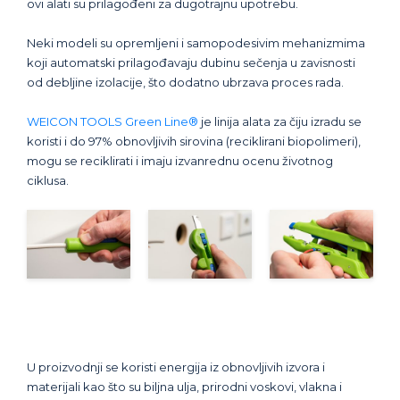
ovi alati su prilagođeni za dugotrajnu upotrebu.
Neki modeli su opremljeni i samopodesivim mehanizmima
koji automatski prilagođavaju dubinu sečenja u zavisnosti
od debljine izolacije, što dodatno ubrzava proces rada.
WEICON TOOLS Green Line®
je linija alata za čiju izradu se
koristi i do 97% obnovljivih sirovina (reciklirani biopolimeri),
mogu se reciklirati i imaju izvanrednu ocenu životnog
ciklusa.
U proizvodnji se koristi energija iz obnovljivih izvora i
materijali kao što su biljna ulja, prirodni voskovi, vlakna i