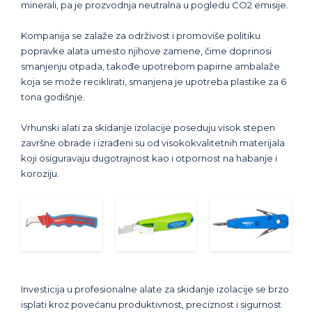
minerali, pa je prozvodnja neutralna u pogledu CO2 emisije.
Kompanija se zalaže za održivost i promoviše politiku
popravke alata umesto njihove zamene, čime doprinosi
smanjenju otpada, takođe upotrebom papirne ambalaže
koja se može reciklirati, smanjena je upotreba plastike za 6
tona godišnje.
Vrhunski alati za skidanje izolacije poseduju visok stepen
završne obrade i izrađeni su od visokokvalitetnih materijala
koji osiguravaju dugotrajnost kao i otpornost na habanje i
koroziju.
Investicija u profesionalne alate za skidanje izolacije se brzo
isplati kroz povećanu produktivnost, preciznost i sigurnost