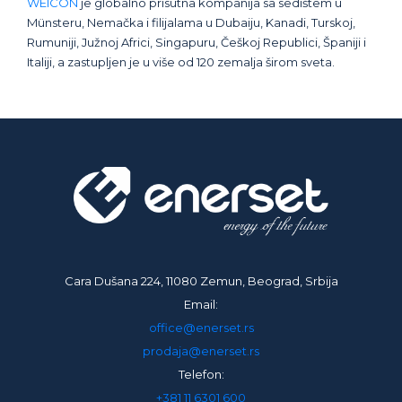
WEICON
je globalno prisutna kompanija sa sedištem u
Münsteru, Nemačka i filijalama u Dubaiju, Kanadi, Turskoj,
Rumuniji, Južnoj Africi, Singapuru, Češkoj Republici, Španiji i
Italiji, a zastupljen je u više od 120 zemalja širom sveta.
Cara Dušana 224, 11080 Zemun, Beograd, Srbija
Email:
office@enerset.rs
prodaja@enerset.rs
Telefon:
+381 11 6301 600