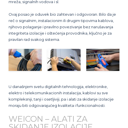
mreža, signalnih vodova i sl.
Ovaj posao je oduvek bio zahtevan i odgovoran. Bilo da je
reč o signalnim, instalacionim ili drugim tipovima kablova,
njihovo polaganje i pravilno povezivanje bez narušavanja
integriteta izolacije i oštećenja provodnika, ključno je za
pravilan rad svakog sistema.
U današnjem svetu digitalnih tehnologija, elektronike,
elektro i telekomunikacionih instalacija, kablovi su sve
kompleksniji, tanji i osetljiviji, pa i alati za skidanje izolacije
moraju biti odgovarajućeg kvaliteta i funkcionalnosti.
WEICON – ALATI ZA
SKIDANJE IZOLACIJE