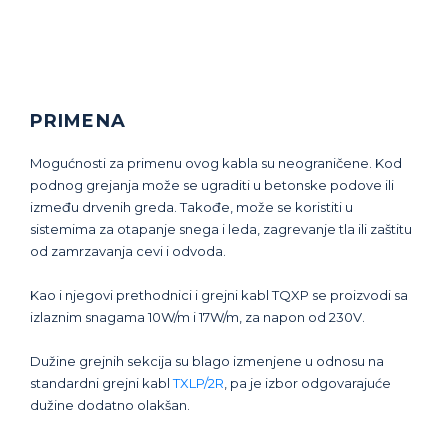
PRIMENA
Mogućnosti za primenu ovog kabla su neograničene. Kod
podnog grejanja može se ugraditi u betonske podove ili
između drvenih greda. Takođe, može se koristiti u
sistemima za otapanje snega i leda, zagrevanje tla ili zaštitu
od zamrzavanja cevi i odvoda.
Kao i njegovi prethodnici i grejni kabl TQXP se proizvodi sa
izlaznim snagama 10W/m i 17W/m, za napon od 230V.
Dužine grejnih sekcija su blago izmenjene u odnosu na
standardni grejni kabl
TXLP/2R
, pa je izbor odgovarajuće
dužine dodatno olakšan.