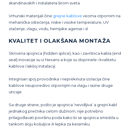
skandinavskih i instalatera širom sveta.
Vrhunski materijali čine
grejne kablove
veoma otpornim na
mehanička oštećenja, niske i visoke temperature, UV
zračenje, vlagu, vodu, hemijske agense i sl.
KVALITET I OLAKŠANA MONTAŽA
Skrivena spojnica (hidden splice), kao i završnica kabla (end
seal) inovacije su iz Nexans-a koje su doprinele i kvalitetu
kablova i lakšoj instalaciji.
Integrisan spoj provodnika i neprekinuta izolacija čine
kablove neuporedivo otpornijim na vlagu i razne druge
uticaje.
Sa druge strane, pošto je spojnica ‘nevidljiva’ a grejni kabl
jednakog prečnika celom dužinom, nije potrebno
prilagođavati površinu poda kako bi se spojnica smestila u
tankom sloju košuljice ili lepka za keramiku.