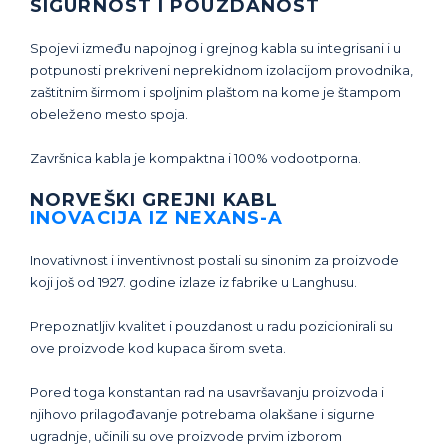
SIGURNOST I POUZDANOST
Spojevi između napojnog i grejnog kabla su integrisani i u
potpunosti prekriveni neprekidnom izolacijom provodnika,
zaštitnim širmom i spoljnim plaštom na kome je štampom
obeleženo mesto spoja.
Završnica kabla je kompaktna i 100% vodootporna.
NORVEŠKI GREJNI KABL
INOVACIJA IZ NEXANS-A
Inovativnost i inventivnost postali su sinonim za proizvode
koji još od 1927. godine izlaze iz fabrike u Langhusu.
Prepoznatljiv kvalitet i pouzdanost u radu pozicionirali su
ove proizvode kod kupaca širom sveta.
Pored toga konstantan rad na usavršavanju proizvoda i
njihovo prilagođavanje potrebama olakšane i sigurne
ugradnje, učinili su ove proizvode prvim izborom