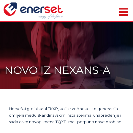
NOVO IZ NEXANS-A
Norveški grejni kabl TKXP, koji je već nekoliko generacija
omiljeni među skandinavskim instalaterima, unapređen je i
sada osim novog imena TQXP ima i potpuno nove osobine.