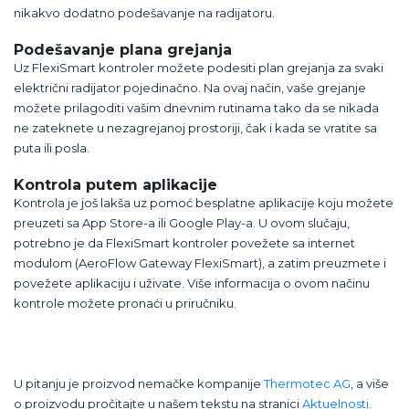
nikakvo dodatno podešavanje na radijatoru.
Podešavanje plana grejanja
Uz FlexiSmart kontroler možete podesiti plan grejanja za svaki
električni radijator pojedinačno. Na ovaj način, vaše grejanje
možete prilagoditi vašim dnevnim rutinama tako da se nikada
ne zateknete u nezagrejanoj prostoriji, čak i kada se vratite sa
puta ili posla.
Kontrola putem aplikacije
Kontrola je još lakša uz pomoć besplatne aplikacije koju možete
preuzeti sa App Store-a ili Google Play-a. U ovom slučaju,
potrebno je da FlexiSmart kontroler povežete sa internet
modulom (AeroFlow Gateway FlexiSmart), a zatim preuzmete i
povežete aplikaciju i uživate. Više informacija o ovom načinu
kontrole možete pronaći u priručniku.
U pitanju je proizvod nemačke kompanije
Thermotec AG
, a više
o proizvodu pročitajte u našem tekstu na stranici
Aktuelnosti
.