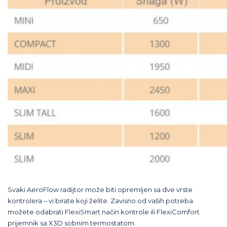
Svaki AeroFlow radijtor može biti opremljen sa dve vrste
kontrolera – vi birate koji želite. Zavisno od vaših potreba
možete odabrati FlexiSmart način kontrole ili FlexiComfort
prijemnik sa X3D sobnim termostatom.