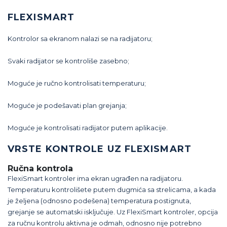
FLEXISMART
Kontrolor sa ekranom nalazi se na radijatoru;
Svaki radijator se kontroliše zasebno;
Moguće je ručno kontrolisati temperaturu;
Moguće je podešavati plan grejanja;
Moguće je kontrolisati radijator putem aplikacije.
VRSTE KONTROLE UZ FLEXISMART
Ručna kontrola
FlexiSmart kontroler ima ekran ugrađen na radijatoru.
Temperaturu kontrolišete putem dugmića sa strelicama, a kada
je željena (odnosno podešena) temperatura postignuta,
grejanje se automatski isključuje. Uz FlexiSmart kontroler, opcija
za ručnu kontrolu aktivna je odmah, odnosno nije potrebno