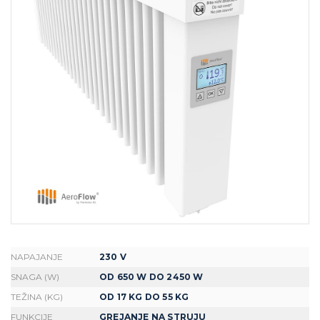
NAPAJANJE
230 V
SNAGA (W)
OD 650 W DO 2450 W
TEŽINA (KG)
OD 17 KG DO 55 KG
FUNKCIJE
GREJANJE NA STRUJU