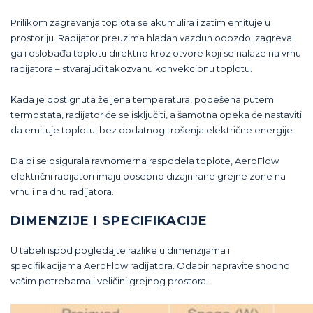
Prilikom zagrevanja toplota se akumulira i zatim emituje u
prostoriju. Radijator preuzima hladan vazduh odozdo, zagreva
ga i oslobađa toplotu direktno kroz otvore koji se nalaze na vrhu
radijatora – stvarajući takozvanu konvekcionu toplotu.
Kada je dostignuta željena temperatura, podešena putem
termostata, radijator će se isključiti, a šamotna opeka će nastaviti
da emituje toplotu, bez dodatnog trošenja električne energije.
Da bi se osigurala ravnomerna raspodela toplote, AeroFlow
električni radijatori imaju posebno dizajnirane grejne zone na
vrhu i na dnu radijatora.
DIMENZIJE I SPECIFIKACIJE
U tabeli ispod pogledajte razlike u dimenzijama i
specifikacijama AeroFlow radijatora. Odabir napravite shodno
vašim potrebama i veličini grejnog prostora.