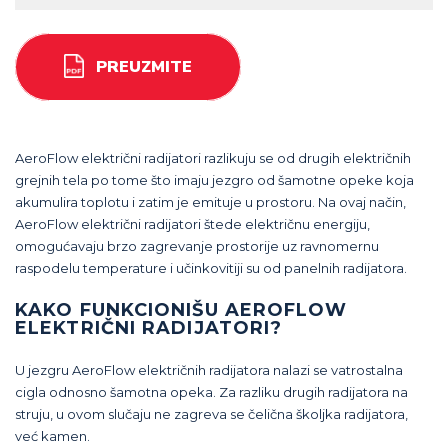
PREUZMITE
AeroFlow električni radijatori razlikuju se od drugih električnih
grejnih tela po tome što imaju jezgro od šamotne opeke koja
akumulira toplotu i zatim je emituje u prostoru. Na ovaj način,
AeroFlow električni radijatori štede električnu energiju,
omogućavaju brzo zagrevanje prostorije uz ravnomernu
raspodelu temperature i učinkovitiji su od panelnih radijatora.
KAKO FUNKCIONIŠU AEROFLOW
ELEKTRIČNI RADIJATORI?
U jezgru AeroFlow električnih radijatora nalazi se vatrostalna
cigla odnosno šamotna opeka. Za razliku drugih radijatora na
struju, u ovom slučaju ne zagreva se čelična školjka radijatora,
već kamen.