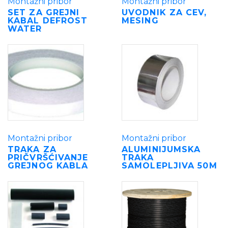
Montažni pribor
Montažni pribor
SET ZA GREJNI
UVODNIK ZA CEV,
KABAL DEFROST
MESING
WATER
Montažni pribor
Montažni pribor
TRAKA ZA
ALUMINIJUMSKA
PRIČVRŠĆIVANJE
TRAKA
GREJNOG KABLA
SAMOLEPLJIVA 50M