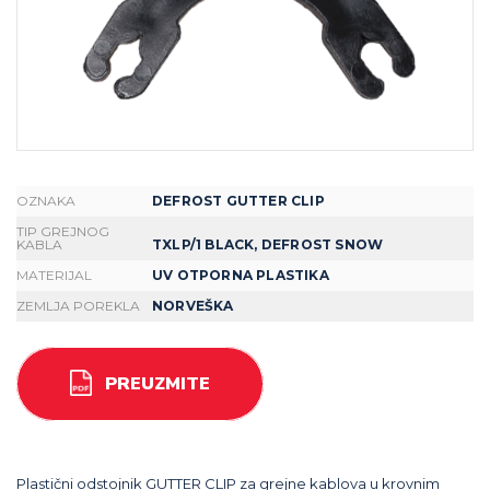
OZNAKA
DEFROST GUTTER CLIP
TIP GREJNOG
KABLA
TXLP/1 BLACK, DEFROST SNOW
MATERIJAL
UV OTPORNA PLASTIKA
ZEMLJA POREKLA
NORVEŠKA
PREUZMITE
Plastični odstojnik GUTTER CLIP za grejne kablova u krovnim