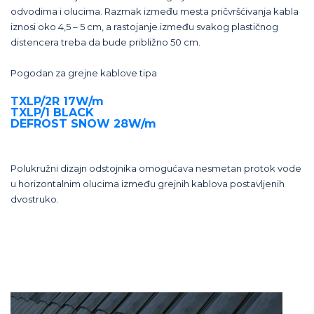
odvodima i olucima. Razmak između mesta pričvršćivanja kabla
iznosi oko 4,5 – 5 cm, a rastojanje između svakog plastičnog
distencera treba da bude približno 50 cm.
Pogodan za grejne kablove tipa
TXLP/2R 17W/m
TXLP/1 BLACK
DEFROST SNOW 28W/m
Polukružni dizajn odstojnika omogućava nesmetan protok vode
u horizontalnim olucima između grejnih kablova postavljenih
dvostruko.