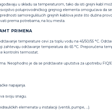
lagođavaju u skladu sa temperaturom, tako da isti grejni kabl mož
o svojstvo poluprovodničkog grejnog elementa omogućava da se ov
 prednosti samoregulišućih grejnih kablova jeste što dužina pr
avati prema potrebama, na licu mesta.
CAMT PRIMENA
 održavanje temperature cevi za toplu vodu na 45/50/55 °C. Održa
koji zahtevaju održavanje temperatura do 65 °C. Preporučena te
te kontrolni termostat.
vima. Neophodno je da se pridržavate uputstva za upotrebu FIQ9
tačke napajanja.
ava svoju snagu.
drauličkih elemenata u instalaciji (ventili, pumpe, …).