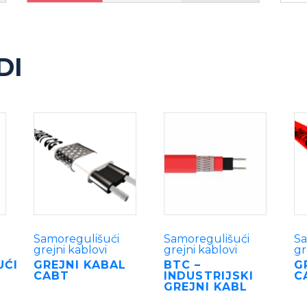
DI
Samoregulišući
Samoregulišući
Sa
grejni kablovi
grejni kablovi
gr
UĆI
GREJNI KABAL
BTC –
G
CABT
INDUSTRIJSKI
C
GREJNI KABL