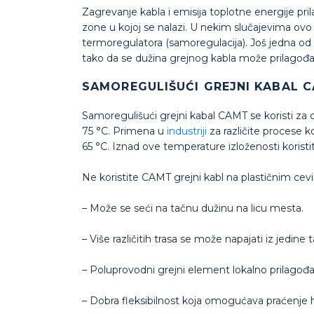
Zagrevanje kabla i emisija toplotne energije pri
zone u kojoj se nalazi. U nekim slučajevima ov
termoregulatora (samoregulacija). Još jedna od
tako da se dužina grejnog kabla može prilagođ
SAMOREGULIŠUĆI GREJNI KABAL 
Samoregulišući grejni kabal CAMT se koristi za
75 °C. Primena u
industriji
za različite procese 
65 °C. Iznad ove temperature izloženosti koristi
Ne koristite CAMT grejni kabl na plastičnim ce
– Može se seći na tačnu dužinu na licu mesta.
– Više različitih trasa se može napajati iz jedine 
– Poluprovodni grejni element lokalno prilagođ
– Dobra fleksibilnost koja omogućava praćenje hi