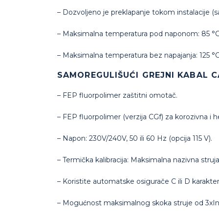
– Dozvoljeno je preklapanje tokom instalacije (s
– Maksimalna temperatura pod naponom: 85 °C 
– Maksimalna temperatura bez napajanja: 125 °C
SAMOREGULIŠUĆI GREJNI KABAL 
– FEP fluorpolimer zaštitni omotač.
– FEP fluorpolimer (verzija CGf) za korozivna i 
– Napon: 230V/240V, 50 ili 60 Hz (opcija 115 V).
– Termička kalibracija: Maksimalna nazivna struja
– Koristite automatske osigurače C ili D karakter
– Mogućnost maksimalnog skoka struje od 3xI