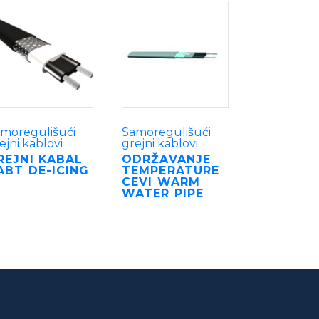
moregulišući
Samoregulišući
ejni kablovi
grejni kablovi
REJNI KABAL
ODRŽAVANJE
ABT DE-ICING
TEMPERATURE
CEVI WARM
WATER PIPE