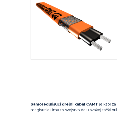
Samoregulišući grejni kabal CAMT
je kabl za
magistrala i ima to svojstvo da u svakoj tački 