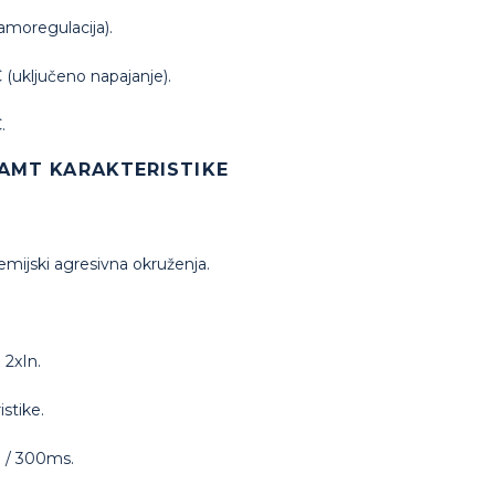
amoregulacija).
(uključeno napajanje).
.
CAMT KARAKTERISTIKE
hemijski agresivna okruženja.
 2xIn.
istike.
n / 300ms.