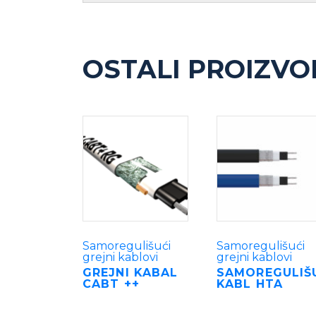
OSTALI PROIZVO
Samoregulišući
Samoregulišući
grejni kablovi
grejni kablovi
GREJNI KABAL
SAMOREGULIŠ
CABT ++
KABL HTA