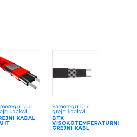
moregulišući
Samoregulišući
ejni kablovi
grejni kablovi
REJNI KABAL
BTX
AHT
VISOKOTEMPERATURNI
GREJNI KABL