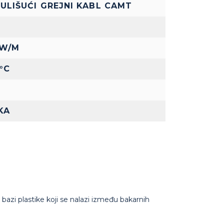
LIŠUĆI GREJNI KABL CAMT
0 W/M
5°C
KA
bazi plastike koji se nalazi između bakarnih