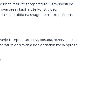
e imati različite temperature u zavisnosti od
aj grejni kabl može koristiti bez
ovodnika ne utiče na snagu po metru dužnom,
vanje temperature cevi, posuda, rezervoara do
mperatura održavanja bez dodatnih mera opreza:
3.