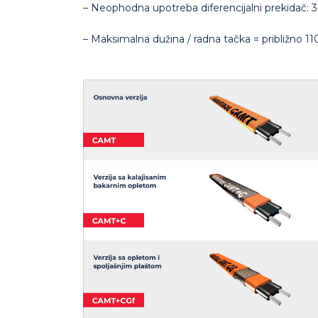
– Neophodna upotreba diferencijalni prekidač: 
– Maksimalna dužina / radna tačka = približno 11