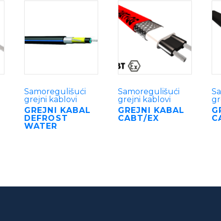
Samoregulišući
Samoregulišući
Sa
grejni kablovi
grejni kablovi
gr
GREJNI KABAL
GREJNI KABAL
G
DEFROST
CABT/EX
C
WATER