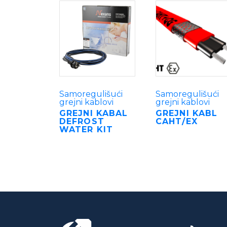
Samoregulišući
Samoregulišući
grejni kablovi
grejni kablovi
GREJNI KABAL
GREJNI KABL
DEFROST
CAHT/EX
WATER KIT