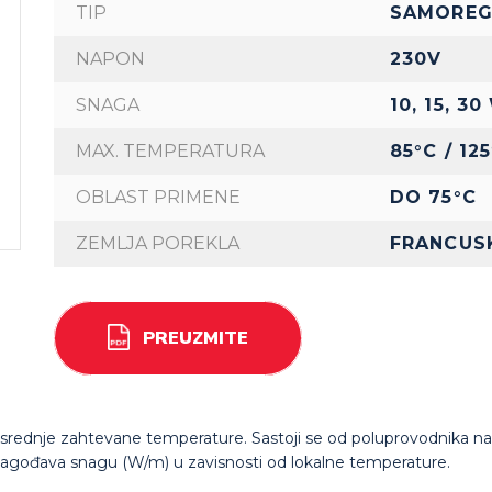
TIP
SAMOREGU
NAPON
230V
SNAGA
10, 15, 3
MAX. TEMPERATURA
85°C / 12
OBLAST PRIMENE
DO 75°C
ZEMLJA POREKLA
FRANCUS
PREUZMITE
 srednje zahtevane temperature. Sastoji se od poluprovodnika na 
prilagođava snagu (W/m) u zavisnosti od lokalne temperature.