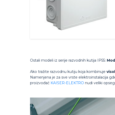
Ostali modeli iz serije razvodnih kutija IP55:
Mod
Ako tražite razvodnu kutiju koja kombinuje
viso
Namenjena je za sve vrste elektroinstalacija gde
proizvođač
KAISER-ELEKTRO
nudi veliki opseg 