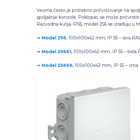
Veoma često je potrebno pričvršćivanje na spolja
spoljašnje konzole. Poklopac se može pričvrstiti
Razvodna kutija IP55, model 256 se izrađuju u tri
⇒
Model 256
, 100x100x42 mm, IP 55 – siva R
⇒
Model 25661
, 100x100x42 mm, IP 55 – bela
⇒
Model 25666
, 100x100x42 mm, IP 55 – crn