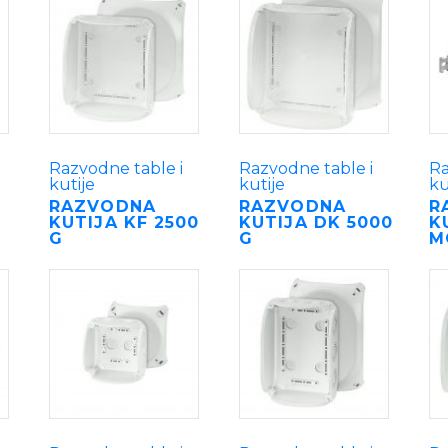
Razvodne table i
Razvodne table i
Ra
kutije
kutije
ku
RAZVODNA
RAZVODNA
R
KUTIJA KF 2500
KUTIJA DK 5000
K
G
G
M