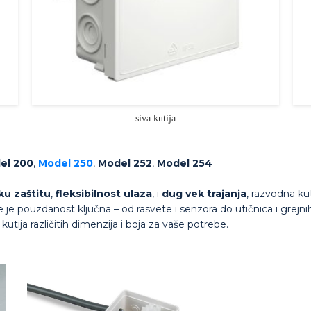
siva kutija
el 200
,
Model 250
,
Model 252
,
Model 254
ku zaštitu
,
fleksibilnost ulaza
, i
dug vek trajanja
, razvodna ku
 je pouzdanost ključna – od rasvete i senzora do utičnica i grejni
kutija različitih dimenzija i boja za vaše potrebe.