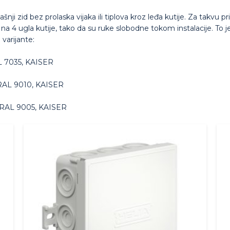
šnji zid bez prolaska vijaka ili tiplova kroz leđa kutije. Za takvu
 na 4 ugla kutije, tako da su ruke slobodne tokom instalacije. To 
 varijante:
AL 7035, KAISER
 RAL 9010, KAISER
a RAL 9005, KAISER