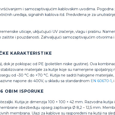
čvršćivanjem i samozaptivajućim kablovskim uvodima. Pogodna z
ktričnih uređaja, signalnih kablova itd. Predviđena je za unutrašnj
remenske uticaje, uključujući UV zračenje, vlagu i prašinu. Name
en zaštite i pouzdanosti. Zahvaljujući samozaptivajućim otvorima
IČKE KARAKTERISTIKE
na), dok je poklopac od PE (polietilen niske gustine). Ova kombin
o stabilizovane materijale za kutije koje su namenjene spoljašnjo
psegu od –30 °C do +70 °C. Kutija ne sadrži halogene materijale
nazivne napone do 400V, u skladu sa standardnom
EN 60670-1
,
56 OBIM ISPORUKE
stezaljki. Kutija je dimenzija 100 × 100 × 42 mm. Razvodna kutija
embrane obezbeđuju opseg zaptivanja Ø 8,2 – 12,5 mm. Membra
nih membrana. Ulazi za kablove su raspoređeni na kutiji na sled