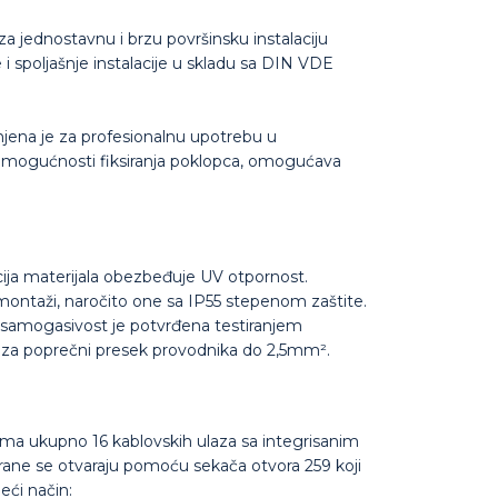
a jednostavnu i brzu površinsku instalaciju
e i spoljašnje instalacije u skladu sa DIN VDE
njena je za profesionalnu upotrebu u
 i mogućnosti fiksiranja poklopca, omogućava
acija materijala obezbeđuje UV otpornost.
j montaži, naročito one sa IP55 stepenom zaštite.
, samogasivost je potvrđena testiranjem
 i za poprečni presek provodnika do 2,5mm².
 ima ukupno 16 kablovskih ulaza sa integrisanim
ne se otvaraju pomoću sekača otvora 259 koji
eći način: