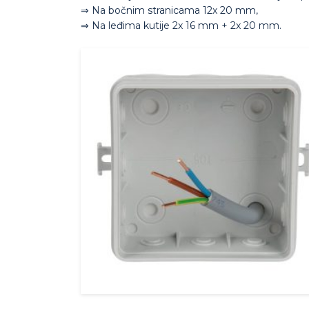
⇒ Na bočnim stranicama 12x 20 mm,
⇒ Na leđima kutije 2x 16 mm + 2x 20 mm.