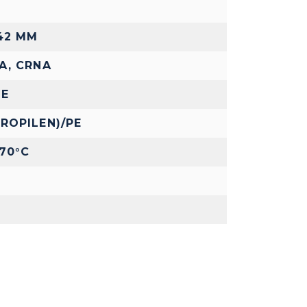
42 MM
LA, CRNA
E
PROPILEN)/PE
+70°C