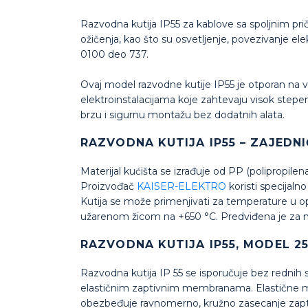
Razvodna kutija IP55 za kablove sa spoljnim pri
ožičenja, kao što su osvetljenje, povezivanje ele
0100 deo 737.
Ovaj model razvodne kutije IP55 je otporan na v
elektroinstalacijama koje zahtevaju visok step
brzu i sigurnu montažu bez dodatnih alata.
RAZVODNA KUTIJA IP55 – ZAJEDN
Materijal kućišta se izrađuje od PP (polipropile
Proizvođač
KAISER-ELEKTRO
koristi specijaln
Kutija se može primenjivati za temperature u o
užarenom žicom na +650 °C. Predviđena je za 
RAZVODNA KUTIJA IP55, MODEL 2
Razvodna kutija IP 55 se isporučuje bez rednih 
elastičnim zaptivnim membranama. Elastične m
obezbeđuje ravnomerno, kružno zasecanje zaptiv