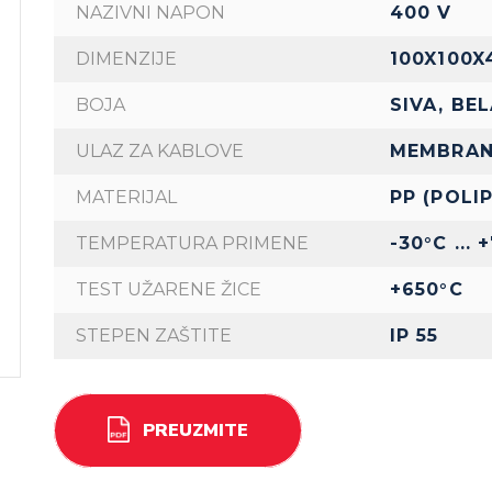
NAZIVNI NAPON
400 V
DIMENZIJE
100X100X
BOJA
SIVA, BE
ULAZ ZA KABLOVE
MEMBRAN
MATERIJAL
PP (POLI
TEMPERATURA PRIMENE
-30°C ... 
TEST UŽARENE ŽICE
+650°C
STEPEN ZAŠTITE
IP 55
PREUZMITE