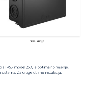
crna kutija
tija IP55, model 250, je optimalno rešenje.
h sistema. Za druge obime instalacija,