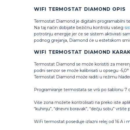
WIFI TERMOSTAT DIAMOND OPIS
Termostat Diamond je digitalni programabilni 
Na taj način dobijate bežičnu kontrolu vašeg
si
potrošnju energije jer će se sistem aktivirati s
podnog grejanja, Diamond će u estetskom smislu 
WIFI TERMOSTAT DIAMOND KARAK
Termostat Diamond se može koristiti za merenj
podni senzor se može kalibrisati u opsegu -5,0°
Termostat Diamond može raditi u režimu hlađenj
Programiranje termostata se vrši po šablonu 7 d
Više zona možete kontrolisati na preko iste apl
“kuhinju”, “dnevni boravak”, “dečju sobu” vršite p
WiFi termostat poseduje izlazni relej od 16 A i