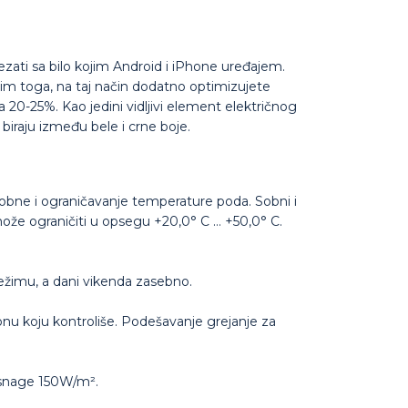
ati sa bilo kojim Android i iPhone uređajem.
sim toga, na taj način dodatno optimizujete
 20-25%. Kao jedini vidljivi element električnog
biraju između bele i crne boje.
bne i ograničavanje temperature poda. Sobni i
može ograničiti u opsegu +20,0° C … +50,0° C.
režimu, a dani vikenda zasebno.
onu koju kontroliše. Podešavanje grejanje za
a snage 150W/m².