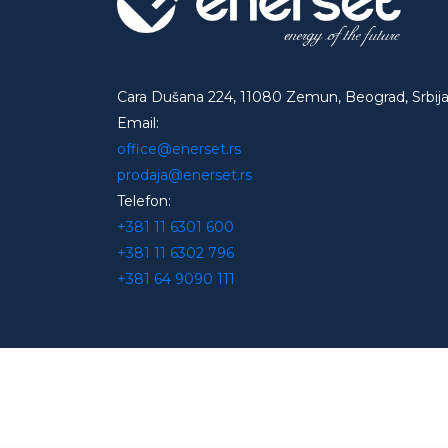
Cara Dušana 224, 11080 Zemun, Beograd, Srbij
Email:
office@enerset.rs
prodaja@enerset.rs
Telefon:
+381 11 6301 600
+381 11 6302 796
+381 64 9090 111