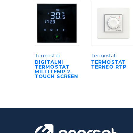
Termostati
Termostati
DIGITALNI
TERMOSTAT
TERMOSTAT
TERNEO RTP
MILLITEMP 2,
TOUCH SCREEN