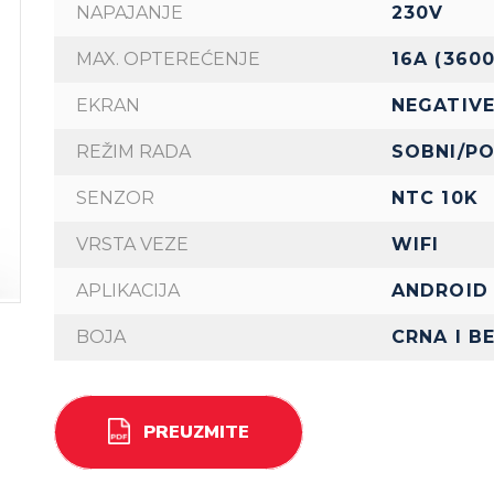
NAPAJANJE
230V
MAX. OPTEREĆENJE
16A (360
EKRAN
NEGATIV
REŽIM RADA
SOBNI/PO
SENZOR
NTC 10K
VRSTA VEZE
WIFI
APLIKACIJA
ANDROID 
BOJA
CRNA I B
PREUZMITE