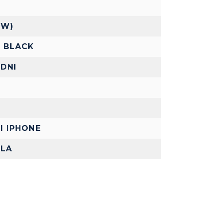
0W)
E BLACK
DNI
I IPHONE
ELA