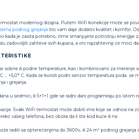
termostat modernog dizajna. Putem WiFi konekcije može se povez
stema podnog grejanja
što vam daje dodatni kvalitet i komfor. O
amo kada je zaista potrebno, čime smanjujete potrošnju energije za
zadovoljiti zahteve svih kupaca, a oni najzahtevniji će moći da 
TERISTIKE
e sobne ili podne temperature, kao i kombinovano za merenje so
 C … +5,0° C. Kada se koristi podni senzor temperatura poda se 
a i grejanja.
ana u sedmici, ili 5+1+1 gde se radni dani programiraju po istom 
ikacije. Svaki WiFi termostat može dobiti ime koje se odnosi na z
reko vašeg telefona, bez obzira da li ste kod kuće ili ne.
 može raditi sa opterećenjima do 3600v, ili 24 m² podnog grejanj