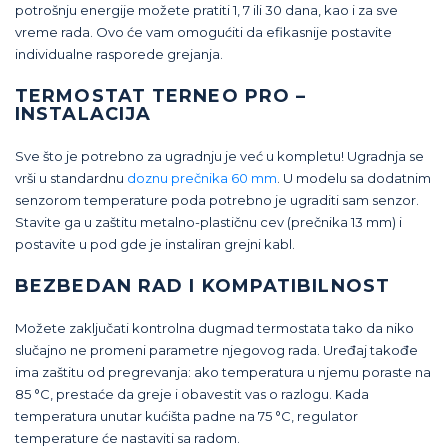
potrošnju energije možete pratiti 1, 7 ili 30 dana, kao i za sve
vreme rada. Ovo će vam omogućiti da efikasnije postavite
individualne rasporede grejanja.
TERMOSTAT TERNEO PRO –
INSTALACIJA
Sve što je potrebno za ugradnju je već u kompletu! Ugradnja se
vrši u standardnu
doznu prečnika 60 mm
. U modelu sa dodatnim
senzorom temperature poda potrebno je ugraditi sam senzor.
Stavite ga u zaštitu metalno-plastičnu cev (prečnika 13 mm) i
postavite u pod gde je instaliran grejni kabl.
BEZBEDAN RAD I KOMPATIBILNOST
Možete zaključati kontrolna dugmad termostata tako da niko
slučajno ne promeni parametre njegovog rada. Uređaj takođe
ima zaštitu od pregrevanja: ako temperatura u njemu poraste na
85 °C, prestaće da greje i obavestit vas o razlogu. Kada
temperatura unutar kućišta padne na 75 °C, regulator
temperature će nastaviti sa radom.