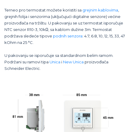
Terneo pro termostat možete koristiti sa
grejnim kablovima
,
grejnih folija i senzorima (uključujući digitalne senzore) većine
proizvođača na tržištu. U pakovanju se uz termostat isporučuje
NTC senzor R10-3, 10kΩ, sa kablom dužine 3m. Termostat
podržava sledeće tipove
podnih senzora
: 4.7, 6.8, 10, 12, 15, 33, 47
kOhm na 25 °C.
U pakovanju se isporučuje sa standardnom belim ramom.
Podržani su ramovi tipa
Unica
i
New Unica
proizvođača
Schneider Electric.