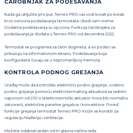
ČAROBNJAK ZA PODEŠAVANJA
Kada ga uključite prvi put, Terneo PRO vas vodi korak po korak
kroz osnovna podešavanja termostata i štedi vam vreme.
Dodatna podešavanja su opciona. Funkcija čarobnjaka za
podešavanja je dodata u Terneo PRO od decembra 2022.
Termostat se programira sa četiri dugmeta, a svi podaci se
prikazuju na informativnom ekranu. Podešavanja koja
konfigurišete čuvaju se u nepromenljivoj memoriji.
KONTROLA PODNOG GREJANJA
Uređaj može da kontroliše električno podno grejanje, vodeno
podno grejanje pomoću elektrotermalnog aktuatora sa radnim
naponom od 230 V (elektrotermički aktuator mora biti normalno
zatvoren), električne panelne grejalice i konvektore. Pored
funkcije grejanja termostat Terneo PRO može se koristiti za
regulaciju hlađenja i ventilacije.
Možete odabrati jedan od tri glavna načina rada: