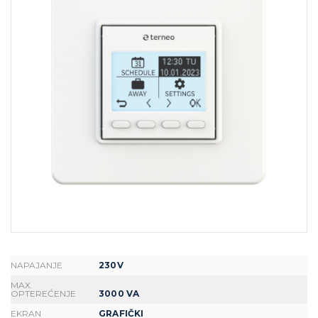
NAPAJANJE
230V
MAX.
OPTEREĆENJE
3000 VA
EKRAN
GRAFIČKI