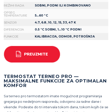
REŽIMI RADA
SOBNI, PODNI ILI KOMBINOVANO
OPSEG
TEMPERATURE
5...60 °С
SENZOR
4.7, 6.8, 10, 12, 15, 33, 47 K
DIFERENCIJA
0.5 °C SOBNI, 1...10 °С PODNI
FUNKCIJE
KALIBRACIJA, ODMOR, POTROŠNJA
PREUZMITE
TERMOSTAT TERNEO PRO —
MAKSIMALNE FUNKCIJE ZA OPTIMALAN
KOMFOR
Sa terneo pro termostatom imate mogućnost programiranja
grejanja po nedeljnom rasporedu, odvojeno za radne dane i
vikende. Podesite do tri intervala tokom dana, tokom kojih će se