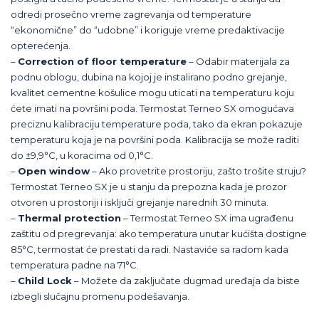
odredi prosečno vreme zagrevanja od temperature
“ekonomične” do “udobne” i koriguje vreme predaktivacije
opterećenja.
–
Correction of floor temperature
– Odabir materijala za
podnu oblogu, dubina na kojoj je instalirano podno grejanje,
kvalitet cementne košulice mogu uticati na temperaturu koju
ćete imati na površini poda. Termostat Terneo SX omogućava
preciznu kalibraciju temperature poda, tako da ekran pokazuje
temperaturu koja je na površini poda. Kalibracija se može raditi
do ±9,9°C, u koracima od 0,1°C.
–
Open window
– Ako provetrite prostoriju, zašto trošite struju?
Termostat Terneo SX je u stanju da prepozna kada je prozor
otvoren u prostoriji i isključi grejanje narednih 30 minuta.
–
Thermal protection
– Termostat Terneo SX ima ugrađenu
zaštitu od pregrevanja: ako temperatura unutar kućišta dostigne
85°C, termostat će prestati da radi. Nastaviće sa radom kada
temperatura padne na 71°C.
–
Child Lock
– Možete da zaključate dugmad uređaja da biste
izbegli slučajnu promenu podešavanja.