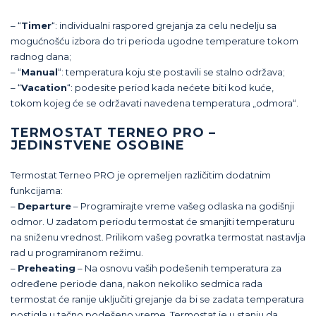
– “
Timer
“: individualni raspored grejanja za celu nedelju sa
mogućnošću izbora do tri perioda ugodne temperature tokom
radnog dana;
– “
Manual
“: temperatura koju ste postavili se stalno održava;
– “
Vacation
“: podesite period kada nećete biti kod kuće,
tokom kojeg će se održavati navedena temperatura „odmora“.
TERMOSTAT TERNEO PRO –
JEDINSTVENE OSOBINE
Termostat Terneo PRO je opremeljen različitim dodatnim
funkcijama:
–
Departure
– Programirajte vreme vašeg odlaska na godišnji
odmor. U zadatom periodu termostat će smanjiti temperaturu
na sniženu vrednost. Prilikom vašeg povratka termostat nastavlja
rad u programiranom režimu.
–
Preheating
– Na osnovu vaših podešenih temperatura za
određene periode dana, nakon nekoliko sedmica rada
termostat će ranije uključiti grejanje da bi se zadata temperatura
postigla u tačno podešeno vreme. Termostat je u stanju da